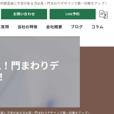
や外壁塗装に不安がある方必見！門まわりデザインで第一印象をアップ！
お問い合わせ
LINE予約
る質問
当社の特徴
会社概要
ブログ
コラム
駐車場
門まわり
見！門まわりデ
玄関アプローチ
！
人工芝
フェンス
塗装に不安がある方必見！門まわりデザインで第一印象をアップ！