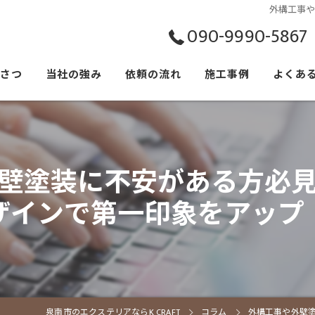
外構工事
090-9990-5867
いさつ
当社の強み
依頼の流れ
施工事例
よくあ
壁塗装に不安がある方必
ザインで第一印象をアップ
泉南市のエクステリアならK CRAFT
コラム
外構工事や外壁