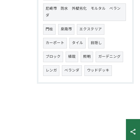
尼崎市 防水 外壁劣化 モルタル ベラン
ダ
門柱
泉南市
エクステリア
カーポート
タイル
目隠し
ブロック
植栽
照明
ガーデニング
レンガ
ベランダ
ウッドデッキ