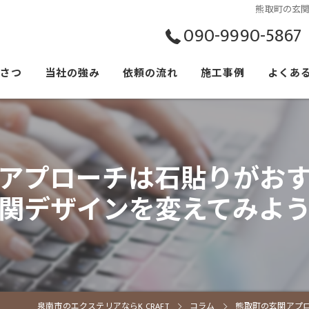
熊取町の玄
090-9990-5867
いさつ
当社の強み
依頼の流れ
施工事例
よくあ
アプローチは石貼りがお
関デザインを変えてみよ
泉南市のエクステリアならK CRAFT
コラム
熊取町の玄関アプ