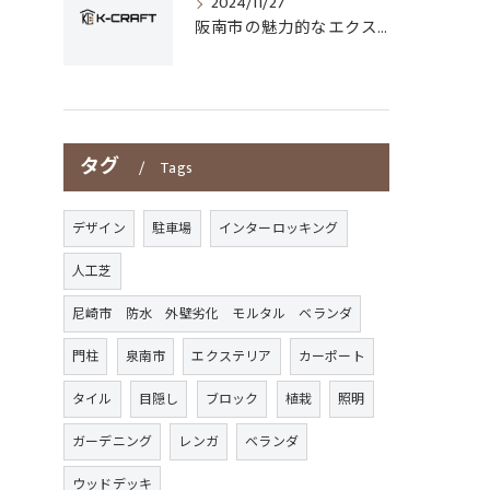
2024/11/27
阪南市の魅力的なエクステリアデザイン
タグ
Tags
デザイン
駐車場
インターロッキング
人工芝
尼崎市 防水 外壁劣化 モルタル ベランダ
門柱
泉南市
エクステリア
カーポート
タイル
目隠し
ブロック
植栽
照明
ガーデニング
レンガ
ベランダ
ウッドデッキ