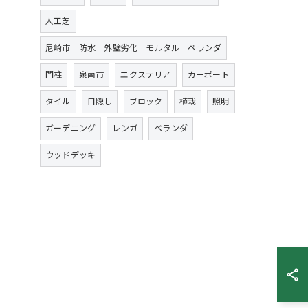
人工芝
尼崎市 防水 外壁劣化 モルタル ベランダ
門柱
泉南市
エクステリア
カーポート
タイル
目隠し
ブロック
植栽
照明
ガーデニング
レンガ
ベランダ
ウッドデッキ